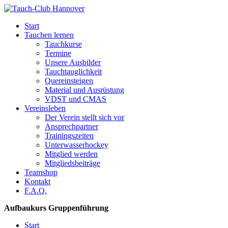
Start
Tauchen lernen
Tauchkurse
Termine
Unsere Ausbilder
Tauchtauglichkeit
Quereinsteigen
Material und Ausrüstung
VDST und CMAS
Vereinsleben
Der Verein stellt sich vor
Ansprechpartner
Trainingszeiten
Unterwasserhockey
Mitglied werden
Mitgliedsbeiträge
Teamshop
Kontakt
F.A.Q.
Aufbaukurs Gruppenführung
Start