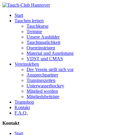
Start
Tauchen lernen
Tauchkurse
Termine
Unsere Ausbilder
Tauchtauglichkeit
Quereinsteigen
Material und Ausrüstung
VDST und CMAS
Vereinsleben
Der Verein stellt sich vor
Ansprechpartner
Trainingszeiten
Unterwasserhockey
Mitglied werden
Mitgliedsbeiträge
Teamshop
Kontakt
F.A.Q.
Kontakt
Start